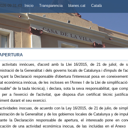
2026 09:31:44
Inicio
Transparencia
blanes.cat
Català
 APERTURA
 activitats innòcues, d'acord amb la Llei 16/2015, de 21 de juliol, de sim
nistració de la Generalitat i dels governs locals de Catalunya i d'impuls de l'a
çant la Declaració responsable d'obertura l'interessat posa en coneixement de
tat econòmica innòcua, de les incloses en l'Annex I de la Llei de simplificac
sable" de la taula tècnica), i declara, sota la seva responsabilitat, que compl
t per a l'exercici de l'activitat, que disposa d'un certificat tècnic justi
ment durant el seu exercici.
ctividades inocuas, de acuerdo con la Ley 16/2015, de 21 de julio, de simplif
stración de la Generalitat y de los gobiernos locales de Catalunya y de impu
nte la Declaración responsable de apertura, el interesado pone en cono
icación de una actividad económica inocua, de las incluidas en el Anexo 