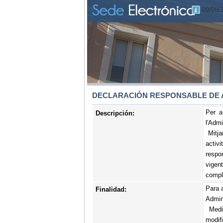
09/08/
DECLARACIÓN RESPONSABLE DE
Per a
Descripción:
l'Admi
Mitjan
activi
respon
vigen
compli
Para a
Finalidad:
Admini
Media
modif