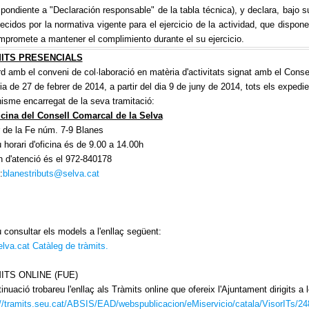
pondiente a "Declaración responsable" de la tabla técnica), y declara, bajo s
ecidos por la normativa vigente para el ejercicio de la actividad, que dispone 
mpromete a mantener el complimiento durante el su ejercicio.
ITS PRESENCIALS
d amb el conveni de col·laboració en matèria d'activitats signat amb el Cons
ia de 27 de febrer de 2014, a partir del dia 9 de juny de 2014, tots els expedie
nisme encarregat de la seva tramitació:
ficina del Consell Comarcal de la Selva
r de la Fe núm. 7-9 Blanes
 horari d'oficina és de 9.00 a 14.00h
n d'atenció és el 972-840178
:
blanestributs@selva.cat
consultar els models a l'enllaç següent:
lva.cat Catàleg de tràmits.
ITS ONLINE (FUE)
inuació trobareu l'enllaç als Tràmits online que ofereix l'Ajuntament dirigits a
://tramits.seu.cat/ABSIS/EAD/webspublicacion/eMiservicio/catala/VisorI