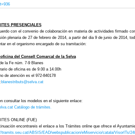
t=936
ITES PRESENCIALES
uerdo con el convenio de colaboración en materia de actividades firmado co
ión plenaria de 27 de febrero de 2014, a partir del dia 9 de junio de 2014, t
ntar en el organismo encargado de su tramitación:
 oficina del Consell Comarcal de la Selva
 de la Fe núm. 7-9 Blanes
ario de oficina es de 9.00 a 14.00h
ono de atención es el 972-840178
:
blanestributs@selva.cat
n consultar los modelos en el siguiente enlace:
lva.cat Catálogo de trámites.
ITES ONLINE (FUE)
inuación encontrareis el enlace a los Trámites online que ofrece el Ayuntamie
://tramits.seu.cat/ABSIS/EAD/webspublicacion/eMiservicio/catala/VisorI