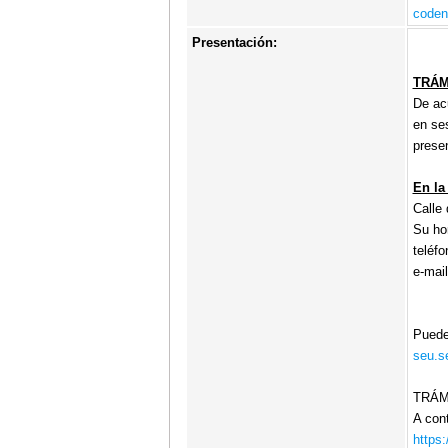
coden
Presentación:
TRÁM
De ac
en ses
prese
En la
Calle
Su hor
teléf
e-mail
Puede
seu.se
TRÁM
A cont
https