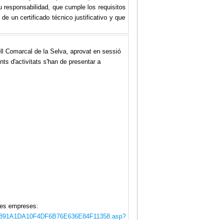
u responsabilidad, que cumple los requisitos
de un certificado técnico justificativo y que
ell Comarcal de la Selva, aprovat en sessió
nts d'activitats s'han de presentar a
 les empreses:
Ts/24891A1DA10F4DF6B76E636E84F11358.asp?