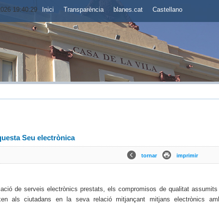
2026 19:40:30
Inici
Transparència
blanes.cat
Castellano
questa Seu electrònica
tornar
imprimir
elació de serveis electrònics prestats, els compromisos de qualitat assumits 
ixen als ciutadans en la seva relació mitjançant mitjans electrònics am