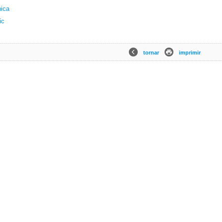
nica
ic
tornar
imprimir