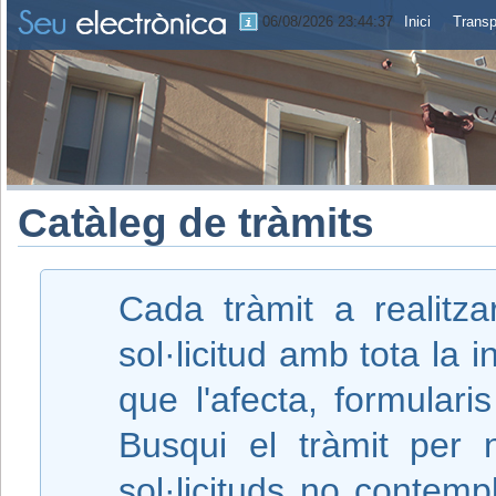
06/08/2026 23:44:37
Inici
Transp
Catàleg de tràmits
Cada tràmit a realitz
sol·licitud amb tota la 
que l'afecta, formular
Busqui el tràmit per 
sol·licituds no contemp