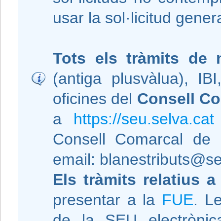
usar la sol·licitud genera
Tots els tràmits de 
(antiga plusvàlua), IB
oficines del
Consell Co
a
https://seu.selva.cat
Consell Comarcal de 
email: blanestributs@se
Els tràmits relatius 
presentar a la
FUE
. L
de la SEU electròni