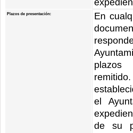
expedien
En cualq
Plazos de presentación:
documen
respon
Ayuntamie
plazos 
remitido
establec
el Ayun
expedien
de su p