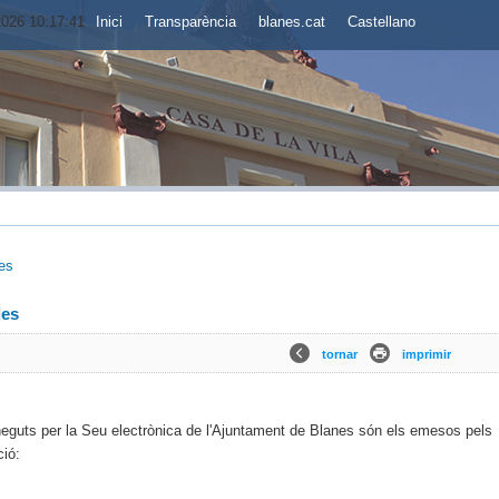
2026 10:17:42
Inici
Transparència
blanes.cat
Castellano
es
des
tornar
imprimir
neguts per la Seu electrònica de l'Ajuntament de Blanes són els emesos pels
ció: