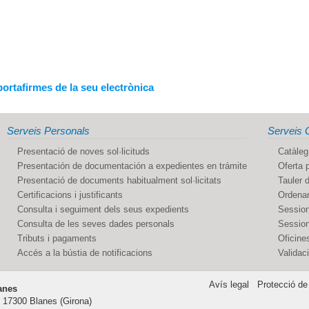
ortafirmes de la seu electrònica
Serveis Personals
Serveis 
Presentació de noves sol·licituds
Catàleg
Presentación de documentación a expedientes en trámite
Oferta 
Presentació de documents habitualment sol·licitats
Tauler d
Certificacions i justificants
Ordenan
Consulta i seguiment dels seus expedients
Session
Consulta de les seves dades personals
Session
Tributs i pagaments
Oficines
Accés a la bústia de notificacions
Validac
Avís legal
Protecció de
anes
, 17300 Blanes (Girona)