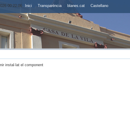
2026 00:22:06
Inici
Transparència
blanes.cat
Castellano
enir instal·lat el component