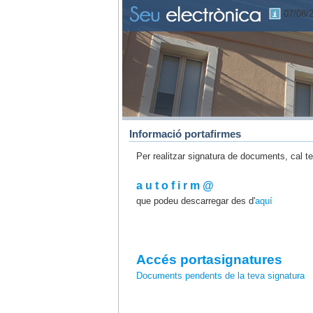
07/08/
Informació portafirmes
Per realitzar signatura de documents, cal t
a u t o f i r m @
que podeu descarregar des d'
aquí
Accés portasignatures
Documents pendents de la teva signatura