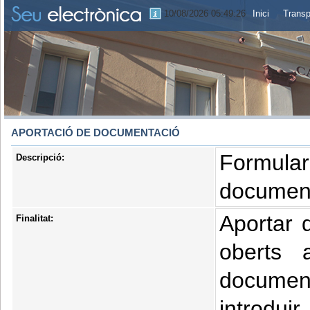
10/08/2026 05:49:27
Inici
Transp
APORTACIÓ DE DOCUMENTACIÓ
Formular
Descripció:
document
Aportar 
Finalitat:
oberts 
document
introdui