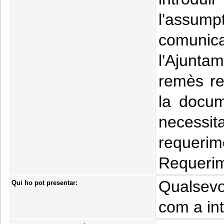
l'assu
comunic
l'Ajunta
remès ref
la docum
necess
requeri
Requerim
Qualsevo
Qui ho pot presentar:
com a in